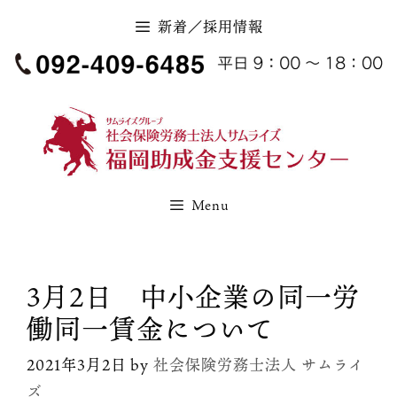
コ
新着／採用情報
ン
テ
ン
ツ
へ
ス
キ
Menu
ッ
プ
3月2日 中小企業の同一労
働同一賃金について
2021年3月2日
by
社会保険労務士法人 サムライ
ズ