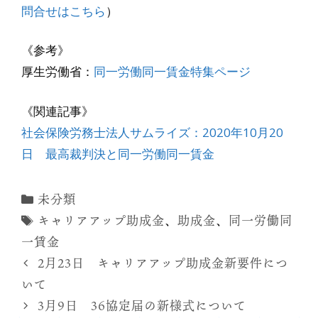
問合せはこちら
）
《参考》
厚生労働省：
同一労働同一賃金特集ページ
《関連記事》
社会保険労務士法人サムライズ：2020年10月20
日 最高裁判決と同一労働同一賃金
カ
未分類
テ
タ
キャリアアップ助成金
、
助成金
、
同一労働同
ゴ
グ
一賃金
リ
2月23日 キャリアアップ助成金新要件につ
ー
いて
3月9日 36協定届の新様式について