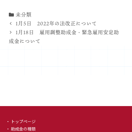
カ
未分類
テ
1月5日 2022年の法改正について
ゴ
1月18日 雇用調整助成金・緊急雇用安定助
リ
成金について
ー
・ トップページ
・ 助成金の種類