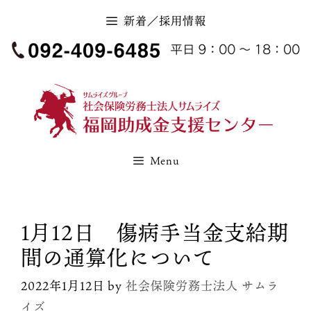
コ
新着／採用情報
ン
テ
ン
ツ
へ
ス
キ
Menu
ッ
プ
1月12日 傷病手当金支給期
間の通算化について
2022年1月12日
by
社会保険労務士法人 サムラ
イズ