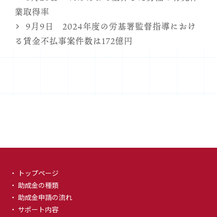
ゴ
業取得率
リ
9月9日 2024年度の労基署監督指導におけ
ー
る賃金不払事案件数は172億円
・ トップページ
・ 助成金の種類
・ 助成金申請の流れ
・ サポート内容