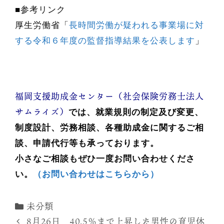
■参考リンク
厚生労働省「
長時間労働が疑われる事業場に対
する令和６年度の監督指導結果を公表します
」
福岡支援助成金センター（社会保険労務士法人
サムライズ）
では、就業規則の制定及び変更、
制度設計、労務相談、各種助成金に関するご相
談、申請代行等も承っております。
小さなご相談もぜひ一度お問い合わせくださ
い。
（お問い合わせはこちらから）
カ
未分類
テ
8月26日 40.5％まで上昇した男性の育児休