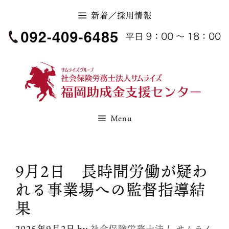
コ
新着／採用情報
ン
テ
ン
ツ
へ
ス
キ
Menu
ッ
プ
9月2日 長時間労働が疑わ
れる事業場への監督指導結
果
2025年9月2日
by
社会保険労務士法人 サムライ