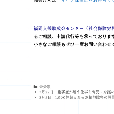
協会けんぽ「
マイナ保険証をお持ちで
福岡支援助成金センター（社会保険労
るご相談、申請代行等も承っておりま
小さなご相談もぜひ一度お問い合わせ
カ
未分類
テ
7月22日 重要度が増す仕事と育児・介護
ゴ
8月5日 1,000件超となった精神障害の
リ
ー