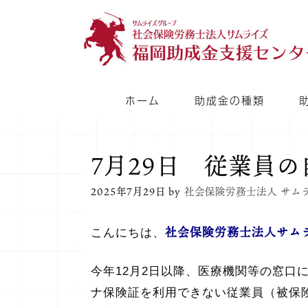
コ
ン
テ
ン
ツ
ホーム
助成金の種類
へ
ス
キ
7月29日 従業員
ッ
2025年7月29日
by
社会保険労務士法人 サム
プ
社会保険労務士法人サム
こんにちは、
今年12月2日以降、医療機関等の窓
ナ保険証を利用できない従業員（被保