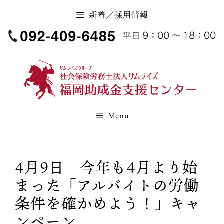
コ
新着／採用情報
ン
テ
ン
ツ
へ
ス
キ
Menu
ッ
プ
4月9日 今年も4月より始
まった「アルバイトの労働
条件を確かめよう！」キャ
ンペーン