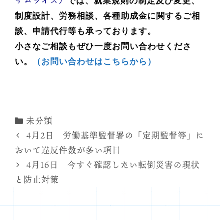
サムライズ）
では、就業規則の制定及び変更、
制度設計、労務相談、各種助成金に関するご相
談、申請代行等も承っております。
小さなご相談もぜひ一度お問い合わせくださ
い。
（お問い合わせはこちらから）
カ
未分類
テ
4月2日 労働基準監督署の「定期監督等」に
ゴ
おいて違反件数が多い項目
リ
4月16日 今すぐ確認したい転倒災害の現状
ー
と防止対策