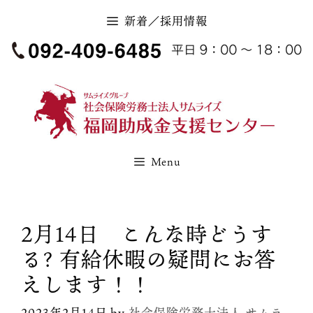
コ
新着／採用情報
ン
テ
ン
ツ
へ
ス
キ
Menu
ッ
プ
2月14日 こんな時どうす
る? 有給休暇の疑問にお答
えします！！
2023年2月14日
by
社会保険労務士法人 サムラ