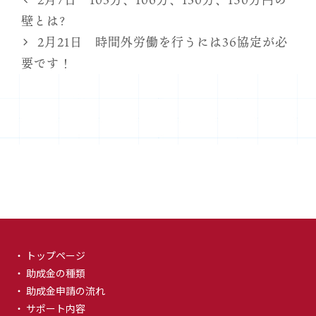
ゴ
壁とは?
リ
2月21日 時間外労働を行うには36協定が必
ー
要です！
・ トップページ
・ 助成金の種類
・ 助成金申請の流れ
・ サポート内容