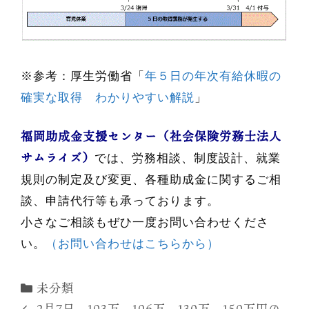
※参考：厚生労働省「
年５日の年次有給休暇の
確実な取得 わかりやすい解説
」
福岡助成金支援センター（
社会保険労務士法人
サムライズ）
では、労務相談、制度設計、就業
規則の制定及び変更、各種助成金に関するご相
談、申請代行等も承っております。
小さなご相談もぜひ一度お問い合わせくださ
い。
（お問い合わせはこちらから）
カ
未分類
テ
2月7日 103万、106万、130万、150万円の