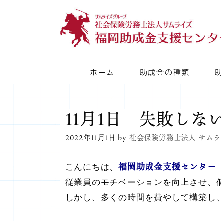
コ
ン
テ
ン
ツ
ホーム
助成金の種類
へ
ス
キ
11月1日 失敗し
ッ
2022年11月1日
by
社会保険労務士法人 サムラ
プ
福岡助成金支援センター
こんにちは、
従業員のモチベーションを向上させ、
しかし、多くの時間を費やして構築し