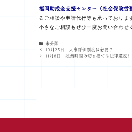
福岡助成金支援センター（
社会保険労
るご相談や申請代行等も承っておりま
小さなご相談もぜひ一度お問い合わせ
カ
未分類
テ
10月25日 人事評価制度は必要？
ゴ
11月8日 残業時間の切り捨ては法律違反?
リ
ー