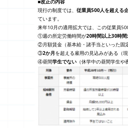
■改正の内容
現行の制度では、
従業員500人を超える
ています。
来年10月の適用拡大では、この従業員50
①週の所定労働時間が
20時間以上30時
②月額賃金（基本給・諸手当といった固
③
2か月
を超える雇用の見込みがある（現
④昼間
学生でない
（休学中の昼間学生や