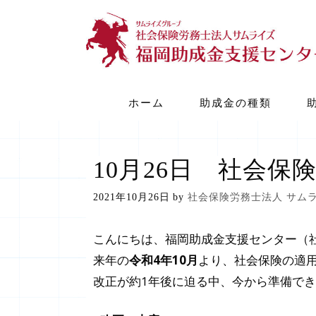
コ
ン
テ
ン
ツ
ホーム
助成金の種類
へ
ス
キ
10月26日 社会
ッ
2021年10月26日
by
社会保険労務士法人 サム
プ
こんにちは、福岡助成金支援センター（
来年の
令和4年10月
より、社会保険の適
改正が約1年後に迫る中、今から準備で