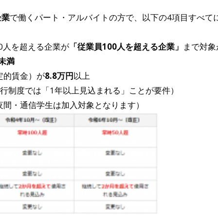
企業
で働くパート・アルバイトの方で、以下の4項目すべて
0人を超える企業が
「従業員100人を超える企業」
まで対象
間未満
定的賃金）が
8.8万円
以上
行制度では「1年以上見込まれる」ことが要件）
夜間・通信学生は加入対象となります）