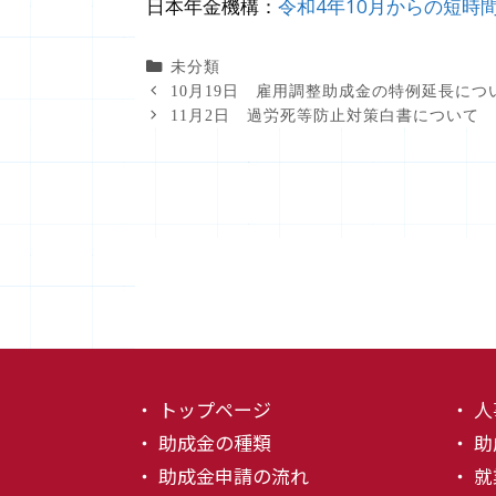
日本年金機構：
令和4年10月からの短
カ
未分類
テ
10月19日 雇用調整助成金の特例延長につ
ゴ
11月2日 過労死等防止対策白書について
リ
ー
・ トップページ
・ 
・ 助成金の種類
・ 
・ 助成金申請の流れ
・ 