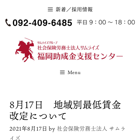
コ
新着／採用情報
ン
テ
ン
ツ
へ
ス
キ
Menu
ッ
プ
8月17日 地域別最低賃金
改定について
2021年8月17日
by
社会保険労務士法人 サムラ
イズ