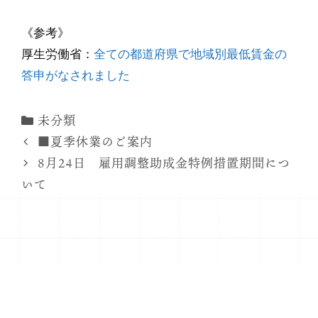
《参考》
厚生労働省：
全ての都道府県で地域別最低賃金の
答申がなされました
カ
未分類
テ
■夏季休業のご案内
ゴ
8月24日 雇用調整助成金特例措置期間につ
リ
いて
ー