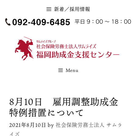
コ
新着／採用情報
ン
テ
ン
ツ
へ
ス
キ
Menu
ッ
プ
8月10日 雇用調整助成金
特例措置について
2021年8月10日
by
社会保険労務士法人 サムラ
イズ