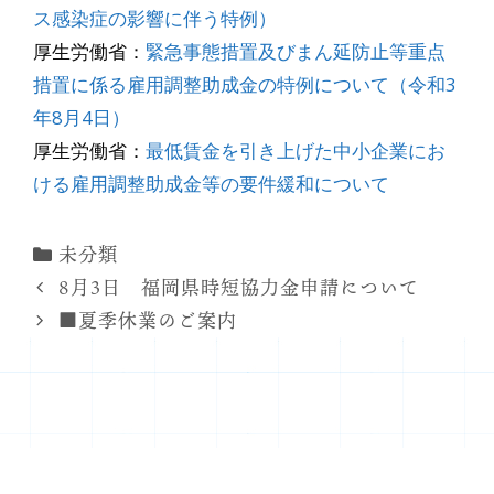
ス感染症の影響に伴う特例）
厚生労働省：
緊急事態措置及びまん延防止等重点
措置に係る雇用調整助成金の特例について（令和3
年8月4日）
厚生労働省：
最低賃金を引き上げた中小企業にお
ける雇用調整助成金等の要件緩和について
カ
未分類
テ
8月3日 福岡県時短協力金申請について
ゴ
■夏季休業のご案内
リ
ー