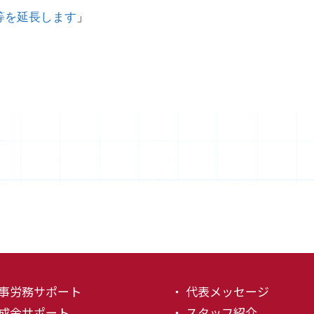
等を延長します
」
て
人事労務サポート
・ 代表メッセージ
助成金サポート
・ スタッフ紹介