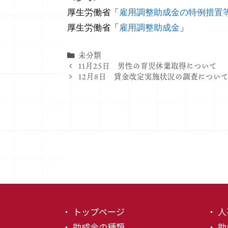
厚生労働省「
雇用調整助成金の特例措置
厚生労働省「
雇用調整助成金
」
カ
未分類
テ
11月25日 男性の育児休業取得について
ゴ
12月8日 賃金改定実施状況の調査につい
リ
ー
・ トップページ
・ 
・ 助成金の種類
・ 