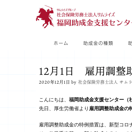
コ
ン
テ
ン
ツ
ホーム
助成金の種類
へ
ス
キ
12月1日 雇用調
ッ
2020年12月1日
by
社会保険労務士法人 サム
プ
こんにちは、
福岡助成金支援センター（
先日、厚生労働省より
雇用調整助成金の
雇用調整助成金の特例措置は、新型コロ