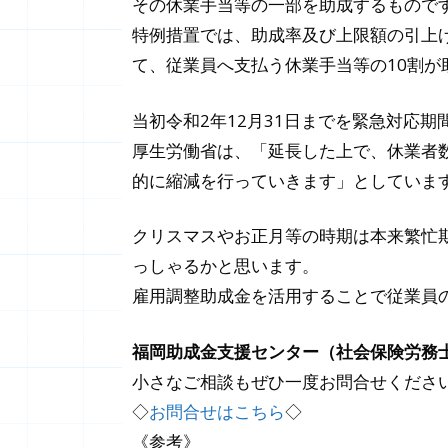
その休業手当等の一部を助成するもので
特例措置では、助成率及び上限額の引上げ
て、従業員へ支払う休業手当等の10割が
当初令和2年12月31日までを緊急対応
厚生労働省は、「延長した上で、休業者
的に縮減を行っていきます」としていま
クリスマスやお正月等の時期は本来繁忙
っしゃるかと思います。
雇用調整助成金を活用することで従業員
福岡助成金支援センター（社会保険労務
小さなご相談もぜひ一度お問合せくださ
◇
お問合せはこちら
◇
《参考》