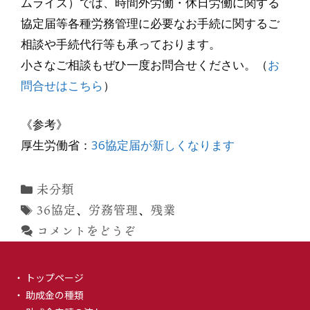
ムライズ）では、時間外労働・休日労働に関する
協定届等各種労務管理に必要なお手続に関するご
相談や手続代行等も承っております。
小さなご相談もぜひ一度お問合せください。（
お
問合せはこちら
）
《参考》
厚生労働省：
36協定届が新しくなります
カ
未分類
テ
タ
36協定
、
労務管理
、
残業
ゴ
グ
コメントをどうぞ
リ
ー
・ トップページ
・ 助成金の種類