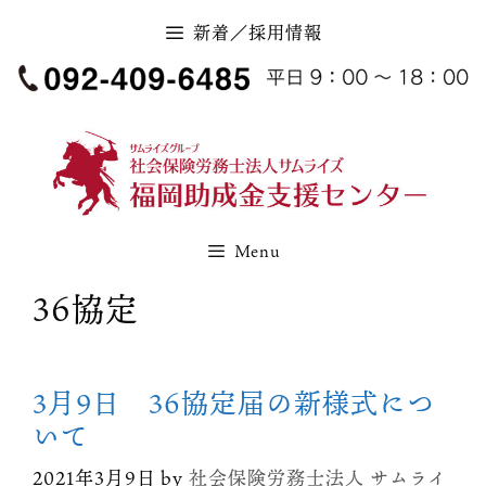
コ
新着／採用情報
ン
テ
ン
ツ
へ
ス
キ
Menu
ッ
36協定
プ
3月9日 36協定届の新様式につ
いて
2021年3月9日
by
社会保険労務士法人 サムライ