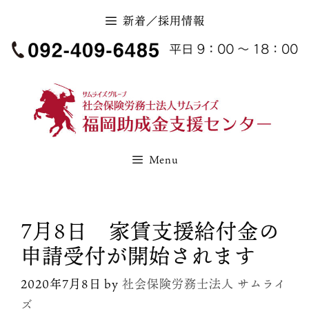
コ
新着／採用情報
ン
テ
ン
ツ
へ
ス
キ
Menu
ッ
プ
7月8日 家賃支援給付金の
申請受付が開始されます
2020年7月8日
by
社会保険労務士法人 サムライ
ズ