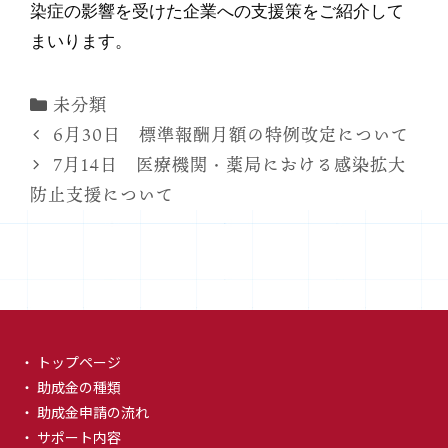
染症の影響を受けた企業への支援策をご紹介して
まいります。
カ
未分類
テ
6月30日 標準報酬月額の特例改定について
ゴ
7月14日 医療機関・薬局における感染拡大
リ
防止支援について
ー
・ トップページ
・ 助成金の種類
・ 助成金申請の流れ
・ サポート内容