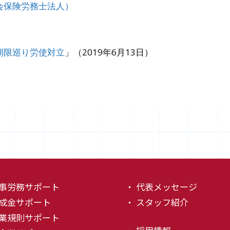
会保険労務士法人）
期限巡り労使対立
」（2019年6月13日）
人事労務サポート
・ 代表メッセージ
助成金サポート
・ スタッフ紹介
就業規則サポート